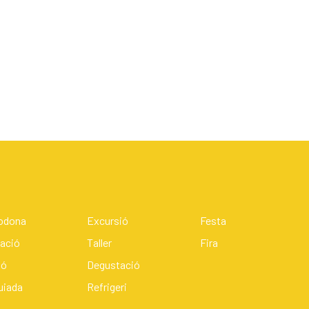
Rodona
Excursió
Festa
ació
Taller
Fira
ió
Degustació
guiada
Refrigeri