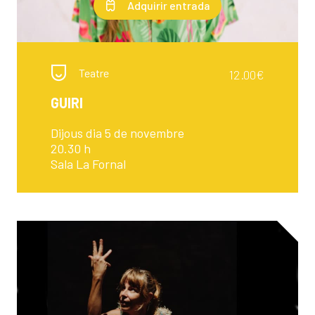
Adquirir entrada
Teatre
12.00€
GUIRI
Dijous dia 5 de novembre
20.30 h
Sala La Fornal