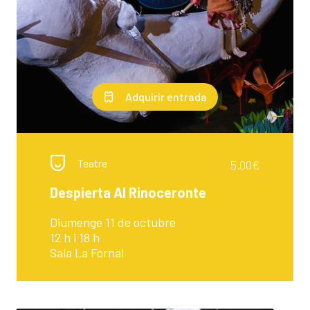
Adquirir entrada
Teatre
5.00€
Despierta Al Rinoceronte
Diumenge 11 de octubre
12 h i 18 h
Sala La Fornal