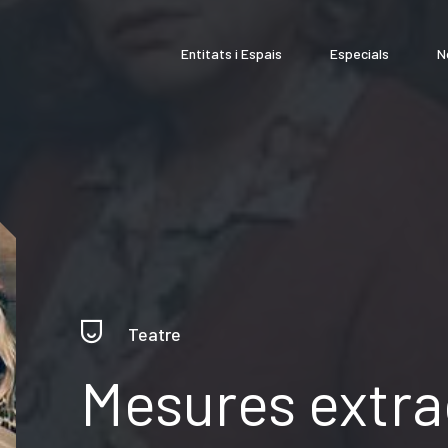
Entitats i Espais
Especials
N
Teatre
Mesures extra