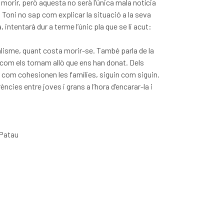
 morir, però aquesta no serà l’única mala notícia
El Toni no sap com explicar la situació a la seva
, intentarà dur a terme l’únic pla que se li acut:
lisme, quant costa morir-se. També parla de la
e com els tornam allò que ens han donat. Dels
de com cohesionen les famílies, siguin com siguin.
ncies entre joves i grans a l’hora d’encarar-la i
-Patau