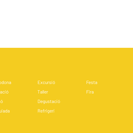
Rodona
Excursió
Festa
ació
Taller
Fira
ió
Degustació
guiada
Refrigeri