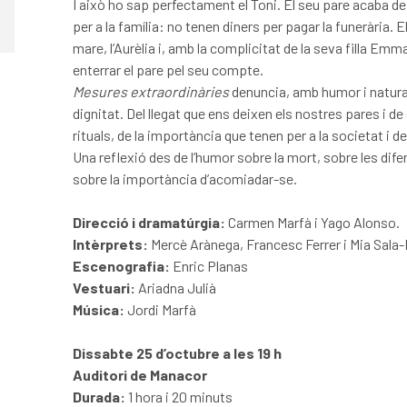
I això ho sap perfectament el Toni. El seu pare acaba de
per a la família: no tenen diners per pagar la funerària. 
mare, l’Aurèlia i, amb la complicitat de la seva filla Emma
enterrar el pare pel seu compte.
Mesures extraordinàries
denuncia, amb humor i natura
dignitat. Del llegat que ens deixen els nostres pares i d
rituals, de la importància que tenen per a la societat i 
Una reflexió des de l’humor sobre la mort, sobre les diferè
sobre la importància d’acomiadar-se.
Direcció i dramatúrgia:
Carmen Marfà i Yago Alonso.
Intèrprets:
Mercè Arànega, Francesc Ferrer i Mia Sala
Escenografia:
Enric Planas
Vestuari:
Ariadna Julià
Música:
Jordi Marfà
Dissabte 25 d’octubre a les 19 h
Auditori de Manacor
Durada:
1 hora i 20 minuts