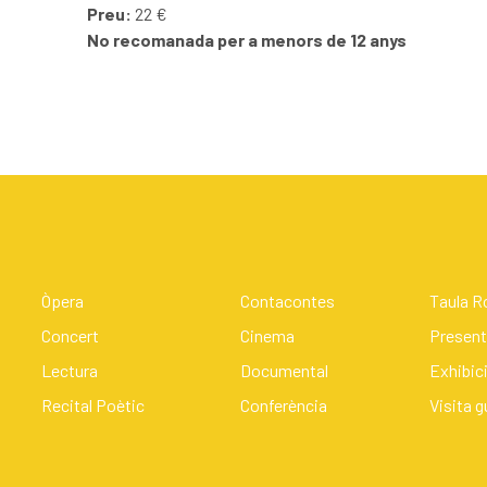
Preu:
22 €
No recomanada per a menors de 12 anys
Òpera
Contacontes
Taula 
Concert
Cinema
Present
Lectura
Documental
Exhibic
Recital Poètic
Conferència
Visita 