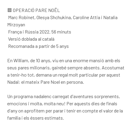
🟦 OPERACIÓ PARE NOËL
Marc Robinet, Olesya Shchukina, Caroline Attia i Natalia
Mirzoyan
França i Rússia 2022. 56 minuts
Versió doblada al català
Recomanada a partir de 5 anys
En William, de 10 anys, viu en una enorme mansió amb els
seus pares milionaris, gairebé sempre absents. Acostumat
a tenir-ho tot, demana un regal molt particular per aquest
Nadal: el mateix Pare Noel en persona.
Un programa nadalenc carregat d'aventures sorprenents,
emocions i molta, molta neu! Per aquests dies de finals
d'any on aprofitem per parar i tenir en compte el valor de la
família i els éssers estimats.