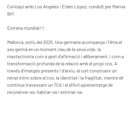
Col·loqui amb Los Ángeles i Eiden López, conduït per Marina
Bril
Estrena mundial!!!
Mallorca, estiu del 2025. Una germana acompanya i filma el
seu germà en un moment clau de la seva vida: la
mastectomia com a gest d’afirmació i alliberament, i com a
transformació profunda de la relació amb el propi cos. A
través d’imatges presents i d’arxiu, el curt construeix un
retrat íntim sobre el cos, la identitat i la fragilitat, mentre ell
continua travessant un TCA i el difícil aprenentatge de
reconèixer-se, habitar-se i estimar-se.